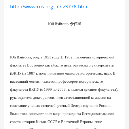
http://www.rus.org.cn/iv3776.htm
Юй Вэйминь
余伟民
Юй Вэйминь, род. в 1951 году. В 1982 г. закончил исторический
факультет Восточно- китайского педагогического университета
(ВКПУ), в 1987 г. получил звание магистра исторических наук. В
настоящий момент является профессором исторического
факультета ВКПУ (с 1999 по 2009 гг. являлся деканом факультета),
руководитель докторантов, член аттестационной комиссии на
соискание ученых степеней, ученый Центра изучения России.
Более того, занимает пост вице- президента Исследовательского
совета истории Китая, СССР и Восточной Европы, вице-