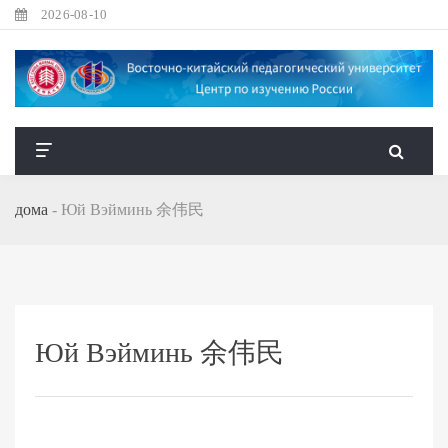
2026-08-10
дома
-
Юй Вэйминь 余伟民
Юй Вэйминь 余伟民